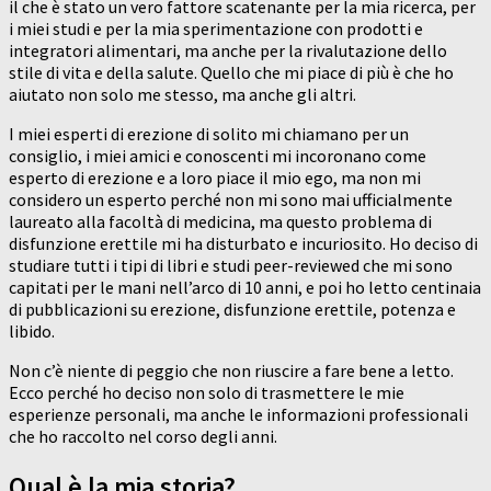
il che è stato un vero fattore scatenante per la mia ricerca, per
i miei studi e per la mia sperimentazione con prodotti e
integratori alimentari, ma anche per la rivalutazione dello
stile di vita e della salute. Quello che mi piace di più è che ho
aiutato non solo me stesso, ma anche gli altri.
I miei esperti di erezione di solito mi chiamano per un
consiglio, i miei amici e conoscenti mi incoronano come
esperto di erezione e a loro piace il mio ego, ma non mi
considero un esperto perché non mi sono mai ufficialmente
laureato alla facoltà di medicina, ma questo problema di
disfunzione erettile mi ha disturbato e incuriosito. Ho deciso di
studiare tutti i tipi di libri e studi peer-reviewed che mi sono
capitati per le mani nell’arco di 10 anni, e poi ho letto centinaia
di pubblicazioni su erezione, disfunzione erettile, potenza e
libido.
Non c’è niente di peggio che non riuscire a fare bene a letto.
Ecco perché ho deciso non solo di trasmettere le mie
esperienze personali, ma anche le informazioni professionali
che ho raccolto nel corso degli anni.
Qual è la mia storia?