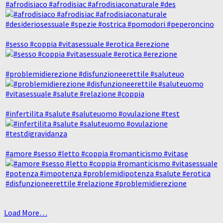
#afrodisiaco #afrodisiac #afrodisiaconaturale #des
#sesso #coppia #vitasessuale #erotica #erezione
#problemidierezione #disfunzioneerettile #saluteuo
#infertilita #salute #saluteuomo #ovulazione #test
#amore #sesso #letto #coppia #romanticismo #vitase
Load More…