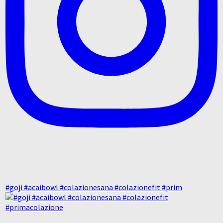
#goji #acaibowl #colazionesana #colazionefit #prim